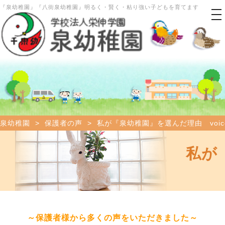
『泉幼稚園』『八街泉幼稚園』明るく・賢く・粘り強い子どもを育てます
tog
nav
泉幼稚園
>
保護者の声
>
私が『泉幼稚園』を選んだ理由 voic
私が
～保護者様から多くの声をいただきました～