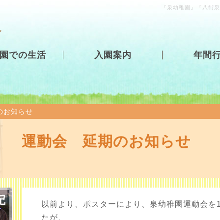
『泉幼稚園』『八街泉
園での生活
入園案内
年間
のお知らせ
運動会 延期のお知らせ
以前より、ポスターにより、泉幼稚園運動会を1
たが、