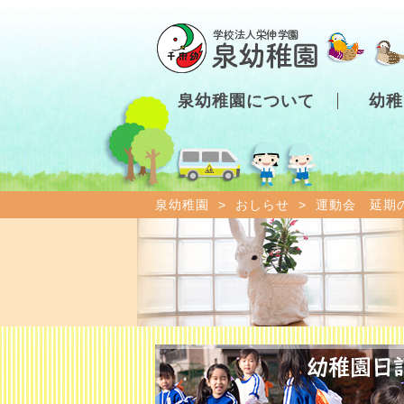
泉幼稚園について
幼稚
泉幼稚園
>
おしらせ
>
運動会 延期